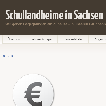
Schullandheime in Sachsen
Wir geben Begegnungen ein Zuhause - in unseren Gruppenh
Hauptmenü
Über uns
Fahrten & Lager
Klassenfahrten
Progra
Startseite
Sie sind hier